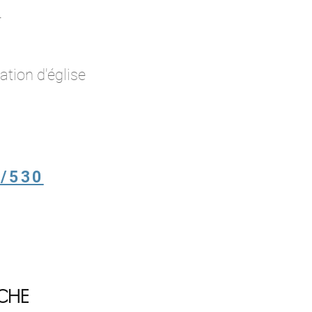
–
ation d'église
l/530
CHE