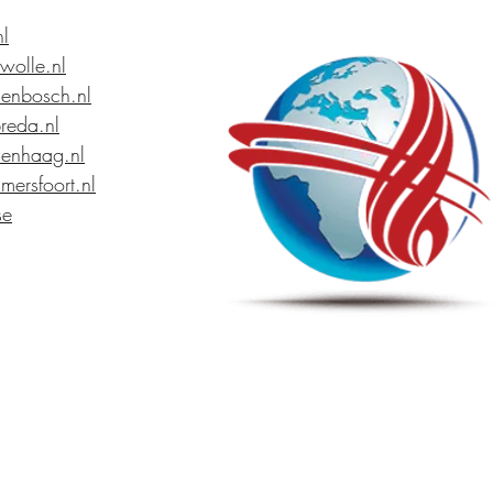
nl
wolle.nl
enbosch.nl
reda.nl
enhaag.nl
mersfoort.nl
se