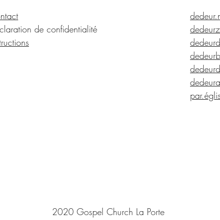
ntact
dedeur.
laration de confidentialité
dedeurz
tructions
dedeurd
dedeurb
dedeurd
dedeura
par.égli
2020 Gospel Church La Porte