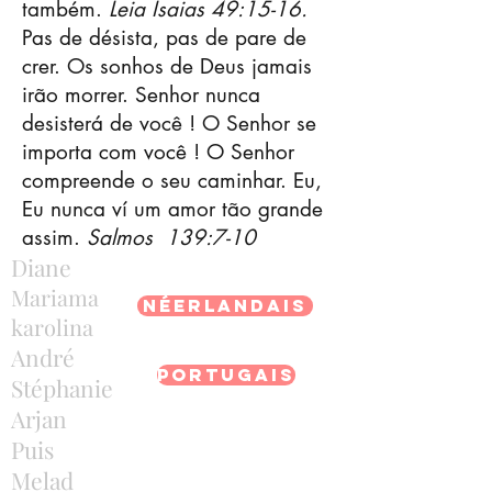
também.
Leia Isaias 49:15-16.
Pas de désista, pas de pare de
crer. Os sonhos de Deus jamais
irão morrer. Senhor nunca
desisterá de você ! O Senhor se
importa com você ! O Senhor
compreende o seu caminhar. Eu,
Eu nunca ví um amor tão grande
assim.
Salmos
139:7-10
Diane
Mariama
Néerlandais
karolina
André
Portugais
Stéphanie
Arjan
Puis
Melad