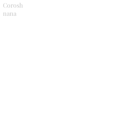
Corosh
nana
carmen
Joao Victor
plaisanter
ADRESSE
Église Gospel La Porte
Avenue agricole 2b
6713 EJ Ede
Pasteur F. Smits
06 14 10 19 08
MENU SERVICES
Contact